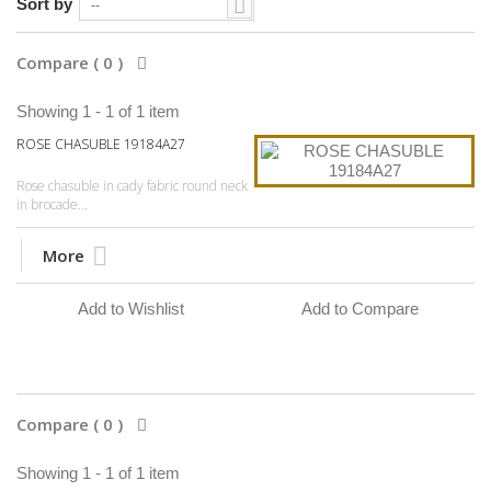
Sort by
--
Compare (
0
)
Showing 1 - 1 of 1 item
ROSE CHASUBLE 19184A27
Rose chasuble in cady fabric round neck
in brocade...
More
Add to Wishlist
Add to Compare
Compare (
0
)
Showing 1 - 1 of 1 item