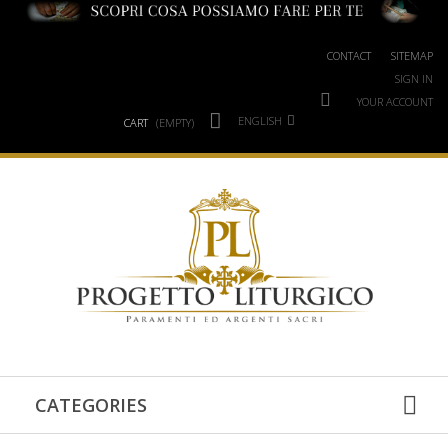
CONTACT
SITEMAP
SIGN IN
YOUR ACCOUNT
ENGLISH
CART
(EMPTY)
CATEGORIES