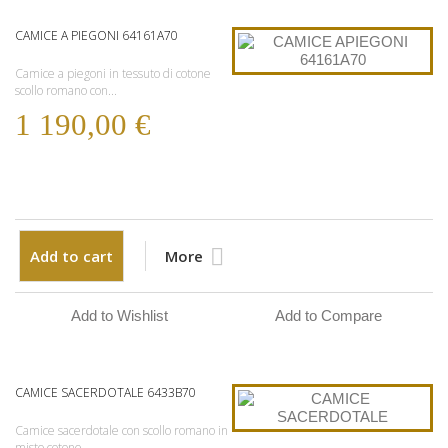
CAMICE A PIEGONI 64161A70
Camice a piegoni in tessuto di cotone
scollo romano con...
1 190,00 €
Add to cart
More
Add to Wishlist
Add to Compare
CAMICE SACERDOTALE 6433B70
Camice sacerdotale con scollo romano in
misto cotone...