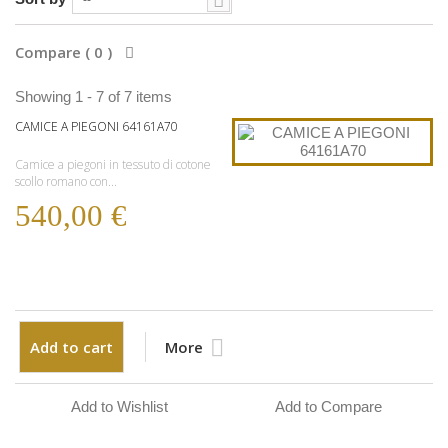
--
Compare (
0
)
Showing 1 - 7 of 7 items
CAMICE A PIEGONI 64161A70
Camice a piegoni in tessuto di cotone
scollo romano con...
540,00 €
Add to cart
More
Add to Wishlist
Add to Compare