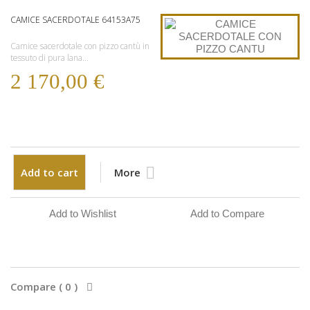
CAMICE SACERDOTALE 64153A75
Camice sacerdotale con pizzo cantù in
tessuto di pura lana...
2 170,00 €
Add to cart
More
Add to Wishlist
Add to Compare
Compare (
0
)