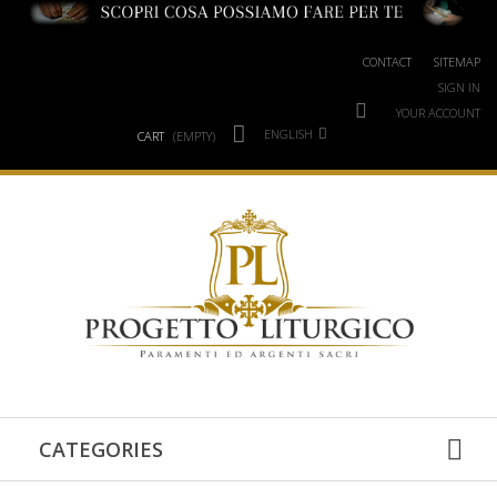
CONTACT
SITEMAP
SIGN IN
YOUR ACCOUNT
ENGLISH
CART
(EMPTY)
CATEGORIES