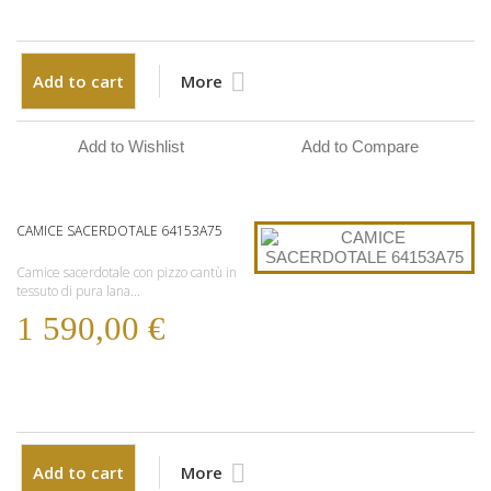
Add to cart
More
Add to Wishlist
Add to Compare
CAMICE SACERDOTALE 64153A75
Camice sacerdotale con pizzo cantù in
tessuto di pura lana...
1 590,00 €
Add to cart
More