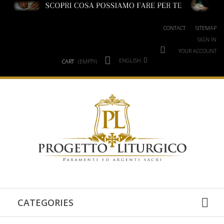
CONTACT
SITEMAP
SIGN IN
YOUR ACCOUNT
ENGLISH
CART
(EMPTY)
CATEGORIES