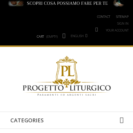
CONTACT
SITEMAP
SIGN IN
YOUR ACCOUNT
ENGLISH
CART
(EMPTY)
CATEGORIES