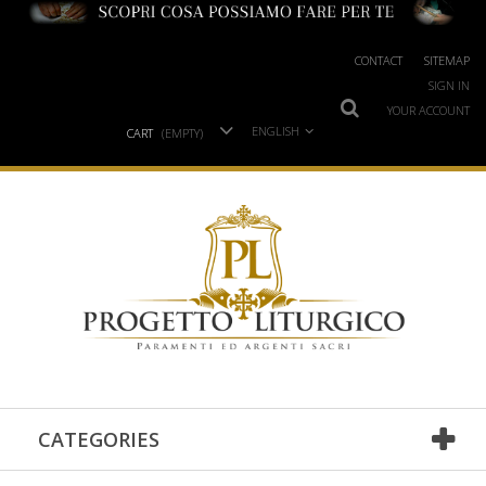
CONTACT
SITEMAP
SIGN IN
YOUR ACCOUNT
ENGLISH
CART
(EMPTY)
CATEGORIES