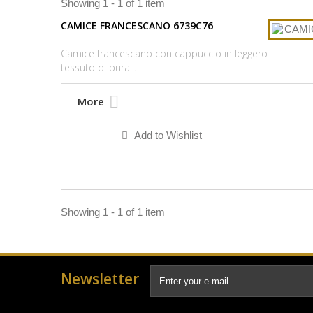
Showing 1 - 1 of 1 item
CAMICE FRANCESCANO 6739C76
Camice francescano con cappuccio in leggero
tessuto di pura...
More
Add to Wishlist
Showing 1 - 1 of 1 item
Newsletter