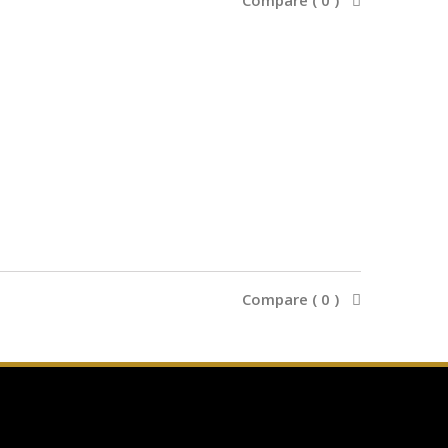
Compare (
0
)
Compare (
0
)