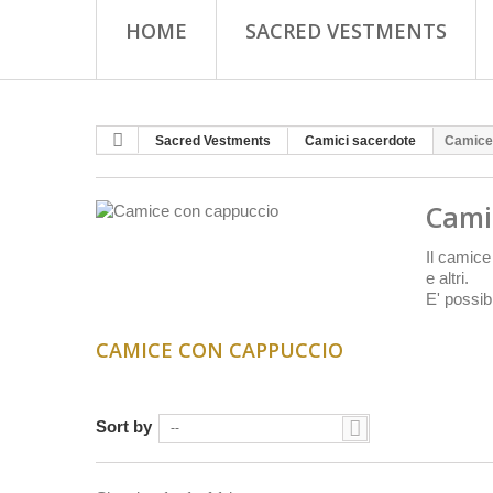
HOME
SACRED VESTMENTS
Sacred Vestments
Camici sacerdote
Camice
Cami
Il camice
e altri.
E' possib
CAMICE CON CAPPUCCIO
Sort by
--